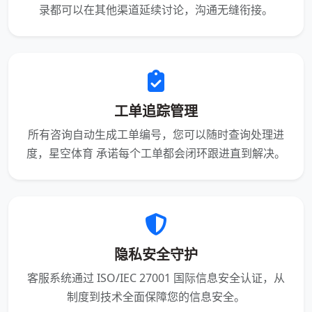
录都可以在其他渠道延续讨论，沟通无缝衔接。
工单追踪管理
所有咨询自动生成工单编号，您可以随时查询处理进
度，星空体育 承诺每个工单都会闭环跟进直到解决。
隐私安全守护
客服系统通过 ISO/IEC 27001 国际信息安全认证，从
制度到技术全面保障您的信息安全。