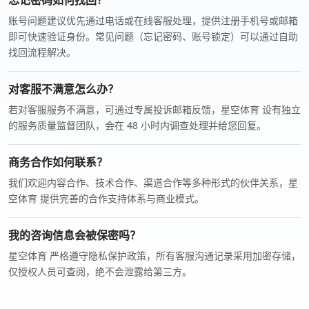
忘记密码如何找回？
账号问题建议优先通过电话或在线客服处理，提供注册手机号或邮箱
即可快速验证身份。常见问题（忘记密码、账号锁定）可以通过自助
找回流程解决。
对客服不满意怎么办？
若对客服服务不满意，可通过专属投诉邮箱反馈，星空体育 设有独立
的服务质量监督团队，会在 48 小时内调查处理并给您回复。
商务合作如何联系？
我们欢迎内容合作、技术合作、渠道合作等多种形式的伙伴关系，星
空体育 提供完善的合作支持体系与商业模式。
我的咨询信息会被保密吗？
星空体育 严格遵守隐私保护政策，所有客服沟通记录采用加密存储，
仅授权人员可查阅，绝不会泄露给第三方。