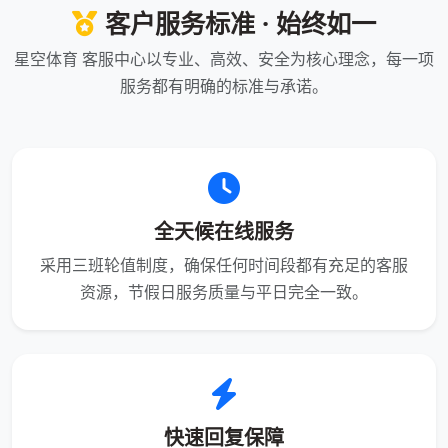
客户服务标准 · 始终如一
星空体育 客服中心以专业、高效、安全为核心理念，每一项
服务都有明确的标准与承诺。
全天候在线服务
采用三班轮值制度，确保任何时间段都有充足的客服
资源，节假日服务质量与平日完全一致。
快速回复保障