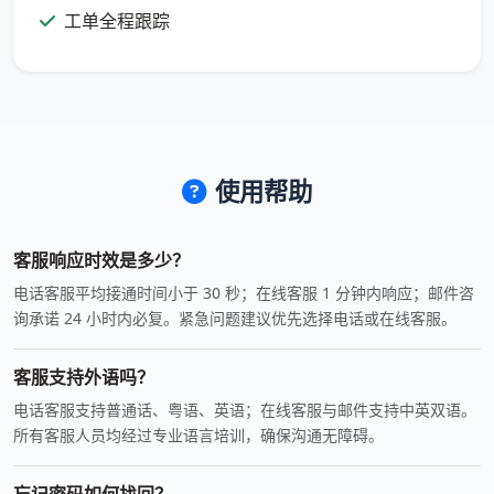
工单全程跟踪
使用帮助
客服响应时效是多少？
电话客服平均接通时间小于 30 秒；在线客服 1 分钟内响应；邮件咨
询承诺 24 小时内必复。紧急问题建议优先选择电话或在线客服。
客服支持外语吗？
电话客服支持普通话、粤语、英语；在线客服与邮件支持中英双语。
所有客服人员均经过专业语言培训，确保沟通无障碍。