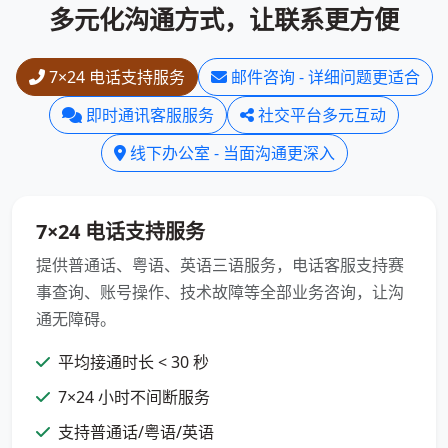
多元化沟通方式，让联系更方便
7×24 电话支持服务
邮件咨询 - 详细问题更适合
即时通讯客服服务
社交平台多元互动
线下办公室 - 当面沟通更深入
7×24 电话支持服务
提供普通话、粤语、英语三语服务，电话客服支持赛
事查询、账号操作、技术故障等全部业务咨询，让沟
通无障碍。
平均接通时长 < 30 秒
7×24 小时不间断服务
支持普通话/粤语/英语