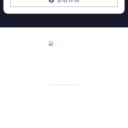
星空体育
星空体育提供手机版、app下载、登录入口、官方网站、网页版、平台、
网址、地址、注册等,专注于为星空体育用户提供便捷的浏览体验，界面清
晰！欢迎大家选择访问我们！
APP下载
首页
新闻资讯
关于我们
联系我们
隐私政策
服务协议
网站地图
400-3628374
support@hljzh.com