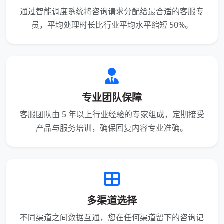
通过智能调度系统将咨询请求分配给最合适的客服专
员，平均处理时长比行业平均水平缩短 50%。
专业团队保障
客服团队由 5 年以上行业经验的专家组成，定期接受
产品与服务培训，确保回复内容专业准确。
多渠道选择
不同渠道之间数据互通，您在任何渠道留下的咨询记